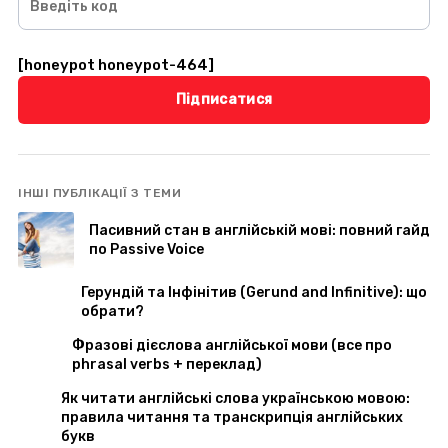
[honeypot honeypot-464]
Al
ІНШІ ПУБЛІКАЦІЇ З ТЕМИ
Пасивний стан в англійській мові: повний гайд
по Passive Voice
Герундій та Інфінітив (Gerund and Infinitive): що
обрати?
Фразові дієслова англійської мови (все про
phrasal verbs + переклад)
Як читати англійські слова українською мовою:
правила читання та транскрипція англійських
букв