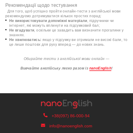
Рекомендації щодо тестування
Для того, щоб успішно пройти
онлайн-
т
ести з англійської мови
рекомендуємо дотримуватися кількох простих порад:
Не використовувати допоміжні матеріали
, підручники чи
інтернет, які можуть вплинути на підсумковий бал;
Не вгадувати
, оскільки це завадить вам визначити прогалини у
знаннях.
Не хвилюватись:
якщо у підсумку ви отримали не високі бали, то
це лише поштовх для руху вперед
— до нових знань.
Обирайте тести з англійської мови онлайн
—
Вивчайте англійську легко разом із
nanoEnglish
!
+38(097) 86-000-94
info@nanoenglish.com