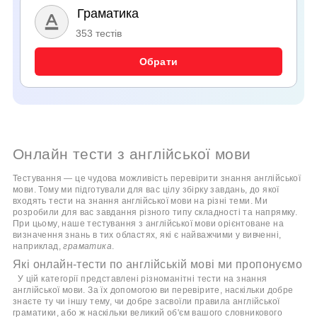
Граматика
353 тестів
Обрати
Онлайн тести з англійської мови
Тестування
—
це чудова можливість
перевірити знання англійської
мови
. Тому ми підготували для вас цілу збірку завдань, до якої
входять
тести на знання англійської мови
на різні теми. Ми
розробили для вас завдання різного типу складності та напрямку.
При цьому, наше
тестування з англійської мови
орієнтоване на
визначення знань в тих областях, які є найважчими у вивченні,
наприклад,
граматика
.
Які онлайн-тести по англійській мові ми пропонуємо
У цій категорії представлені різноманітні тести на знання
англійської мови. За їх допомогою ви перевірите, наскільки добре
знаєте ту чи іншу тему, чи добре засвоїли правила англійської
граматики, або ж наскільки великий об'єм вашого словникового