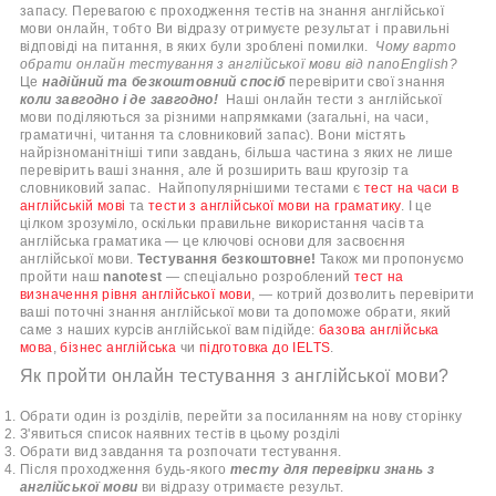
запасу. Перевагою є проходження тестів на знання англійської
мови онлайн, тобто Ви відразу отримуєте результат і правильні
відповіді на питання, в яких були зроблені помилки.
Чому варто
обрати
онлайн тестування з англійської мови
від nanoEnglish?
Це
надійний та безкоштовний спосіб
перевірити свої знання
коли завгодно і де завгодно!
Наші
онлайн тести з англійської
мови
поділяються за різними напрямками (загальні, на часи,
граматичні, читання та словниковий запас). Вони містять
найрізноманітніші типи завдань, більша частина з яких не лише
перевірить ваші знання, але й розширить ваш кругозір та
словниковий запас.
Найпопулярнішими тестами є
тест на часи
в
англійській мові
та
тести з англійської мови на граматику
. І це
цілком зрозуміло, оскільки правильне використання часів та
англійська граматика
—
це ключові основи для засвоєння
англійської мови.
Тестування безкоштовне!
Також ми пропонуємо
пройти наш
nanotest
—
спеціально розроблений
тест на
визначення рівня англійської мови
,
—
котрий дозволить
перевірити
ваші поточні
знання англійської мови
та допоможе обрати, який
саме з наших курсів англійської вам підійде:
базова англійська
мова
,
бізнес англійська
чи
підготовка до IELTS
.
Як пройти онлайн тестування з англійської мови?
Обрати один із розділів, перейти за посиланням на нову сторінку
З'явиться список наявних тестів в цьому розділі
Обрати вид завдання та розпочати тестування.
Після проходження будь-якого
тесту для перевірки знань з
англійської мови
ви відразу отримаєте результ.