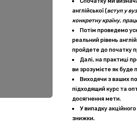
Спочатку ми
визнач
англійської (
вступ у ву
конкретну країну, пра
Потім
проведемо ус
реальний рівень англій
пройдете до початку п
Далі, на практиці
пр
ви зрозумієте як буде
Виходячи з ваших по
підходящий курс та оп
досягнення мети.
У випадку акційног
знижки
.