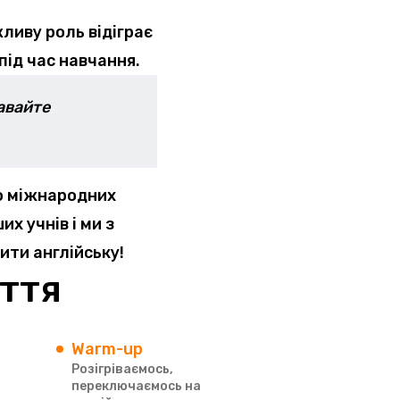
ливу роль відіграє
під час навчання.
тавайте
о міжнародних
х учнів і ми з
чити англійську!
яття
Warm-up
Розігріваємось,
переключаємось на