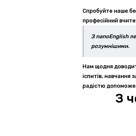
Спробуйте наше без
професійний вчител
З nanoEnglish ле
розумнішими.
Нам щодня доводит
іспитів, навчання 
радістю допоможемо
З ч