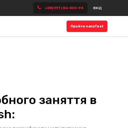
ВХІД
+38(097) 86-000-94
Пройти nanoTest
бного заняття в
sh: