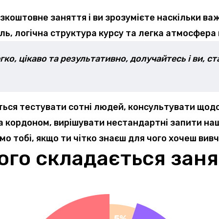
коштовне заняття і ви зрозумієте наскільки важ
ь, логічна структура курсу та легка атмосфера 
гко, цікаво та результативно, долучайтесь і ви, с
ься тестувати сотні людей, консультувати щод
за кордоном, вирішувати нестандартні запити наши
 тобі, якщо ти чітко знаєш для чого хочеш вив
ого складається зан