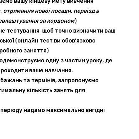
аємо вашу кінцеву мету
вивчення
з, отримання нової посади, переїзд в
цевлаштування за кордоном
)
не тестування
, щоб точно визначити ваш
ської (онлайн тест ви обов’язково
робного заняття)
одемонструємо одну з частин уроку
, де
 проходити ваше навчання.
бажань та термінів,
запропонуємо
тимальну кількість занять
для
о періоду надамо
максимально вигідні