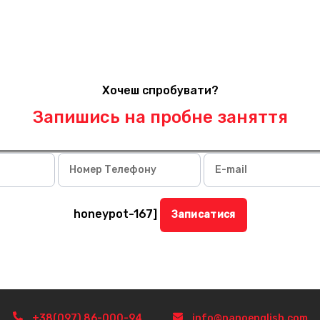
Хочеш спробувати?
Запишись на пробне заняття
Номер Телефону
E-mail
Alternative:
honeypot-167]
+38(097) 86-000-94
info@nanoenglish.com