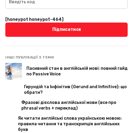
[honeypot honeypot-464]
Al
ІНШІ ПУБЛІКАЦІЇ З ТЕМИ
Пасивний стан в англійській мові: повний гайд
по Passive Voice
Герундій та Інфінітив (Gerund and Infinitive): що
обрати?
Фразові дієслова англійської мови (все про
phrasal verbs + переклад)
Як читати англійські слова українською мовою:
правила читання та транскрипція англійських
букв