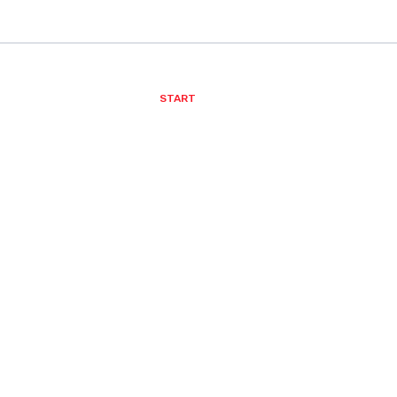
START
Виберіть правильни
Він працював