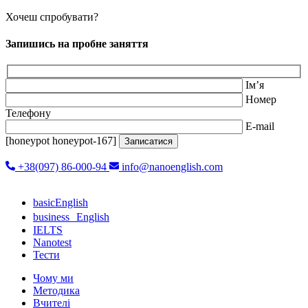
Хочеш спробувати?
Запишись на пробне заняття
Ім’я
Номер
Телефону
E-mail
[honeypot honeypot-167]
+38(097) 86-000-94
info@nanoenglish.com
basicEnglish
business English
IELTS
Nanotest
Тести
Чому ми
Методика
Вчителі