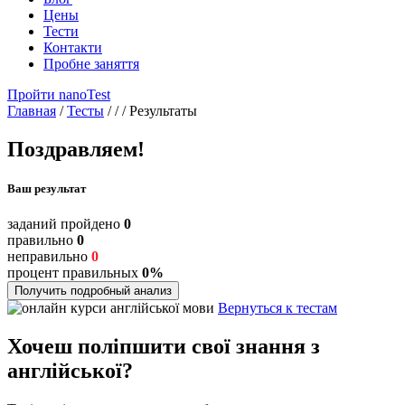
Цены
Тести
Контакти
Пробне заняття
Пройти nanoTest
Главная
/
Тесты
/
/
/
Результаты
Поздравляем!
Ваш результат
заданий пройдено
0
правильно
0
неправильно
0
процент правильных
0%
Получить подробный анализ
Вернуться к тестам
Хочеш поліпшити свої знання з
англійської?