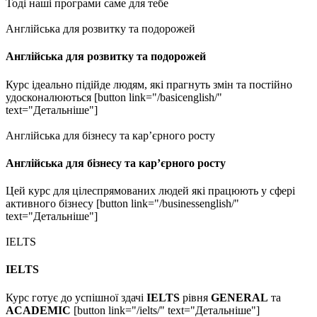
Тоді наші програми саме для тебе
Англійська для розвитку та подорожей
Англійська для розвитку та подорожей
Курс ідеально підійде людям, які прагнуть змін та постійно
удосконалюються [button link="/basicenglish/"
text="Детальніше"]
Англійська для бізнесу та кар’єрного росту
Англійська для бізнесу та кар’єрного росту
Цей курс для цілеспрямованих людей які працюють у сфері
активного бізнесу [button link="/businessenglish/"
text="Детальніше"]
IELTS
IELTS
Курс готує до успішної здачі
IELTS
рівня
GENERAL
та
ACADEMIC
[button link="/ielts/" text="Детальніше"]