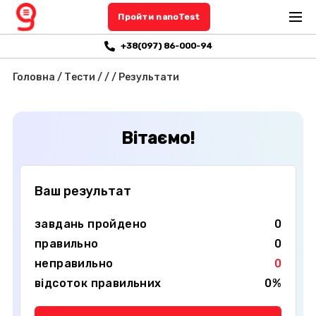
Пройти nanoTest
+38(097) 86-000-94
Головна
/
Тести
/
/
/
Результати
Вітаємо!
Ваш результат
завдань пройдено
0
правильно
0
неправильно
0
відсоток правильних
0%