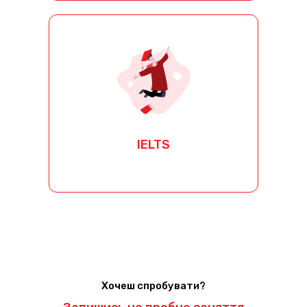
IELTS
Курс готує до успішної здачі
IELTS
рівня
GENERAL
та
ACADEMIC
IELTS
[button link="/ielts/"
text="Детальніше"]
Хочеш спробувати?