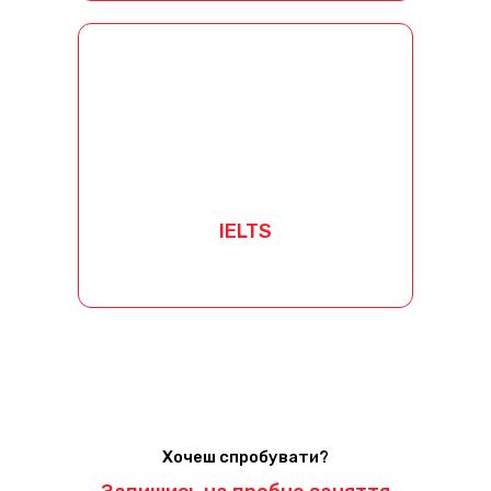
IELTS
Курс готує до успішної здачі
IELTS
рівня
GENERAL
та
ACADEMIC
IELTS
[button link="/ielts/"
text="Детальніше"]
Хочеш спробувати?