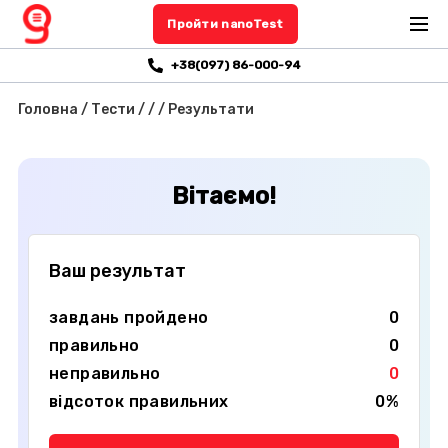
Пройти nanoTest
+38(097) 86-000-94
Головна
/
Тести
/
/
/
Результати
Вітаємо!
Ваш результат
завдань пройдено
0
правильно
0
неправильно
0
відсоток правильних
0%